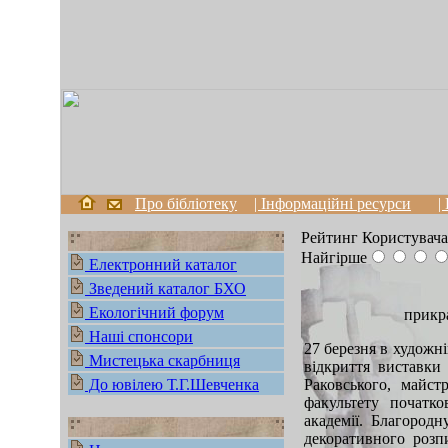
Про бібліотеку
| Інформаційні ресурси
|
Рейтинг Користувача
Найгірше
Електронний каталог
Зведений каталог БХО
Екологічний форум
прикр
Наші спонсори
27 березня в художні
Мистецька скарбниця
відкриття виставки
До ювілею Т.Г.Шевченка
Раковського, майст
факультету початко
академії. Благород
декоративного розп