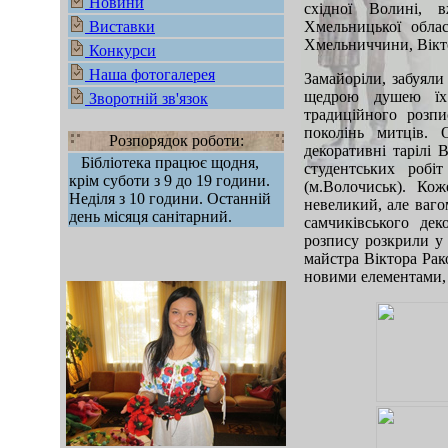
Новини
східної Волині, 
Виставки
Хмельницької обла
Хмельниччини, Віктор
Конкурси
Наша фотогалерея
Замайоріли, забуяли
щедрою душею їх 
Зворотній зв'язок
традиційного розпи
поколінь митців. 
Розпорядок роботи:
декоративні тарілі
Бібліотека працює щодня,
студентських робі
крім суботи з 9 до 19 години.
(м.Волочиськ). Ко
Неділя з 10 години. Останній
невеликий, але ваго
день місяця санітарний.
самчиківського дек
розпису розкрили у
майстра Віктора Рак
новими елементами, 
mod sb vertikal