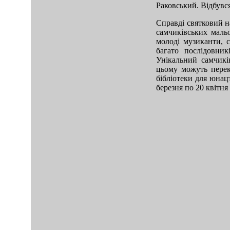
Раковський. Відбувс
Справді святковий н
самчиківських маль
молоді музиканти, 
багато послідовник
Унікальний самчикі
цьому можуть переко
бібліотеки для юнац
березня по 20 квітня