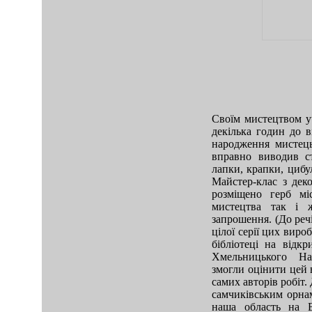
Своїм мистецтвом у
декілька годин до в
народження мистець
вправно виводив ст
лапки, крапки, цибу
Майстер-клас з дек
розміщено герб мі
мистецтва так і ж
запрошення. (До реч
цілої серії цих виро
бібліотеці на відкр
Хмельницького Наці
змогли оцінити цей 
самих авторів робіт.
самчиківським орна
наша область на В