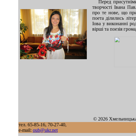
Перед присутніми
творчості Івана Па
про те нове, що при
поета ділились літер
Іова у виконанні ро
вірші та поезія гро
mod sb vertikal
© 2026 Хмельницька
тел. 65-85-16, 70-27-40,
e-mail:
oub@ukr.net