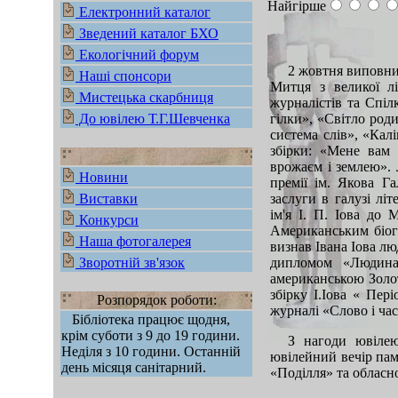
Найгірше
Електронний каталог
Зведений каталог БХО
Екологічний форум
2 жовтня виповнил
Наші спонсори
Митця з великої лі
Мистецька скарбниця
журналістів та Спіл
До ювілею Т.Г.Шевченка
гілки», «Світло род
система слів», «Кал
збірки: «Мене вам 
врожаєм і землею». 
Новини
премії ім. Якова Г
Виставки
заслуги в галузі лі
ім'я І. П. Іова до
Конкурси
Американським біог
Наша фотогалерея
визнав Івана Іова л
Зворотній зв'язок
дипломом «Людин
американською Золот
збірку І.Іова « Пер
Розпорядок роботи:
журналі «Слово і ч
Бібліотека працює щодня,
крім суботи з 9 до 19 години.
З нагоди ювілею
Неділя з 10 години. Останній
ювілейний вечір пам
день місяця санітарний.
«Поділля» та обласн