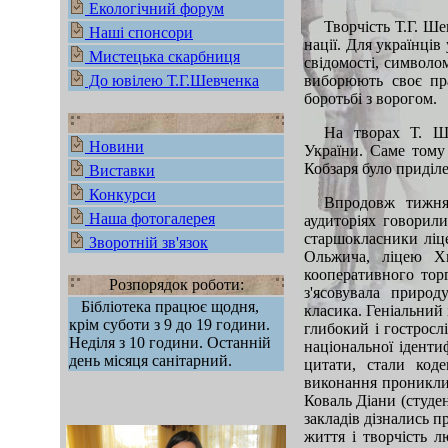
Екологічний форум
Творчість Т.Г. Ш
Наші спонсори
нації. Для українців
Мистецька скарбниця
свідомості, символом
До ювілею Т.Г.Шевченка
виборюють своє пра
боротьбі з ворогом.
На творах Т. Ше
Новини
України. Саме тому
Кобзаря було приділе
Виставки
Конкурси
Впродовж тижня 
Наша фотогалерея
аудиторіях говорил
старшокласники ліц
Зворотній зв'язок
Ольжича, ліцею Х
кооперативного торг
Розпорядок роботи:
з'ясовувала приро
Бібліотека працює щодня,
класика. Геніальний
крім суботи з 9 до 19 години.
глибокий і гострос
Неділя з 10 години. Останній
національної ідентиф
день місяця санітарний.
цитати, стали код
виконання проникли
Коваль Діани (студен
закладів дізнались 
життя і творчість л