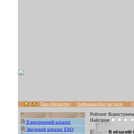
Про бібліотеку
| Інформаційні ресурси
|
Рейтинг Користувача
Найгірше
Електронний каталог
Зведений каталог БХО
В обласній 