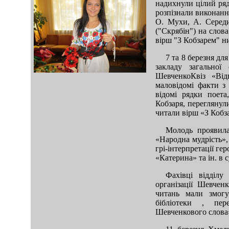
надихнули цілий ряд
розпізнали виконанн
О. Мухи, А. Середи
("Скрябін") на слов
вірш "З Кобзарем" ни
7 та 8 березня д
mod sb vertikal
закладу загальної
ШевченкоКвіз «Від
маловідомі факти з 
відомі рядки поета
Кобзаря, переглянули
читали вірш «З Кобза
Молодь проявила
«Народна мудрість»,
грі-інтерпретації ге
«Катерина» та ін. в 
Фахівці відділу
організації Шевче
читань мали змог
бібліотеки , пер
Шевченкового слова