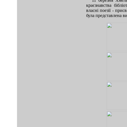
11 березня Хмель
краєзнавства біблі
власні поезії - прис
була представлена в