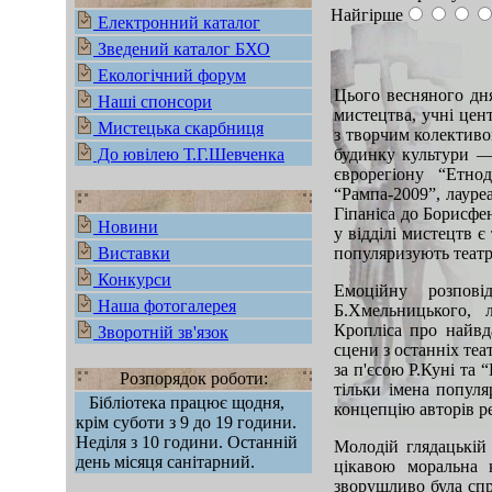
Найгірше
Електронний каталог
Зведений каталог БХО
Екологічний форум
Цього весняного дн
Наші спонсори
мистецтва, учні цент
Мистецька скарбниця
з творчим колектив
До ювілею Т.Г.Шевченка
будинку культури —
єврорегіону “Етнод
“Рампа-2009”, лауре
Гіпаніса до Борисфен
Новини
у відділі мистецтв є
Виставки
популяризують театр
Конкурси
Емоційну розпові
Наша фотогалерея
Б.Хмельницького, 
Кропліса про найвд
Зворотній зв'язок
сцени з останніх те
за п'єсою Р.Куні та 
Розпорядок роботи:
тільки імена попул
Бібліотека працює щодня,
концепцію авторів р
крім суботи з 9 до 19 години.
Неділя з 10 години. Останній
Молодій глядацькій 
день місяця санітарний.
цікавою моральна 
зворушливо була спр