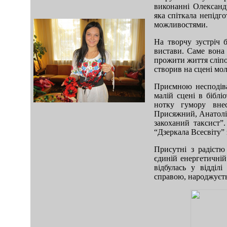
виконанні Олександр
яка спіткала непідг
можливостями.
На творчу зустріч 
вистави. Саме вона
прожити життя сліпо
створив на сцені мо
Приємною несподів
mod sb vertikal
малій сцені в біблі
нотку гумору вне
Присяжний, Анатолій
закоханий таксист”
“Дзеркала Всесвіту” 
Присутні з радістю
єдиній енергетичній 
відбулась у відді
справою, народжуєтьс