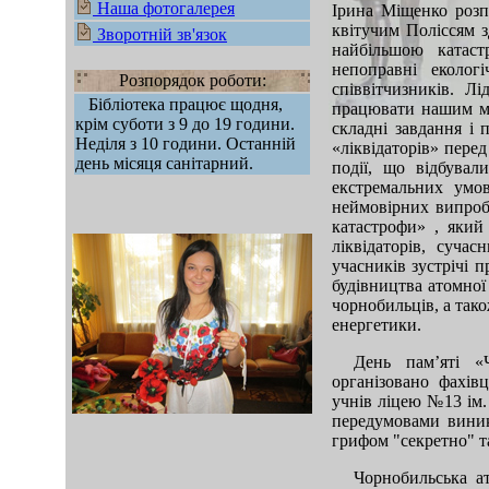
Наша фотогалерея
Ірина Міщенко розпо
квітучим Поліссям з
Зворотній зв'язок
найбільшою катаст
непоправні еколог
Розпорядок роботи:
співвітчизників. Л
Бібліотека працює щодня,
працювати нашим ме
крім суботи з 9 до 19 години.
складні завдання і 
Неділя з 10 години. Останній
«ліквідаторів» пере
день місяця санітарний.
події, що відбувал
екстремальних умов
неймовірних випроб
катастрофи» , який
ліквідаторів, суч
учасників зустрічі 
будівництва атомної 
чорнобильців, а так
енергетики.
День памʼяті «
організовано фахі
mod sb vertikal
учнів ліцею №13 ім.
передумовами виник
грифом "секретно" т
Чорнобильська а