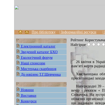
Про бібліотеку
| Інформаційні ресурси
|
Рейтинг Користувача
Найгірше
Електронний каталог
Зведений каталог БХО
Екологічний форум
26 квітня в Укра
Наші спонсори
пам’яті жертв радіац
Мистецька скарбниця
Хмельницька обла
До ювілею Т.Г.Шевченка
просвітницькі заход
Напередодні 39 –
Новини
вечір - реквієм « 
Співачука. На зустр
Виставки
обласної організаці
Конкурси
що надавали невідк