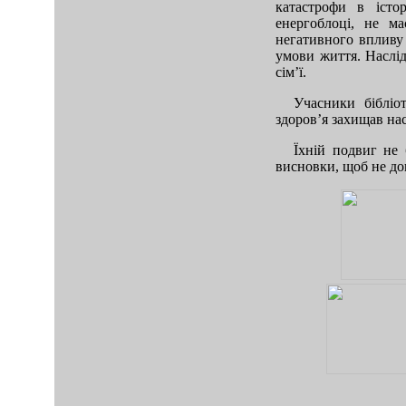
катастрофи в істо
енергоблоці, не м
негативного впливу 
умови життя. Наслід
сім’ї.
Учасники бібліо
здоров’я захищав на
Їхній подвиг не
висновки, щоб не доп