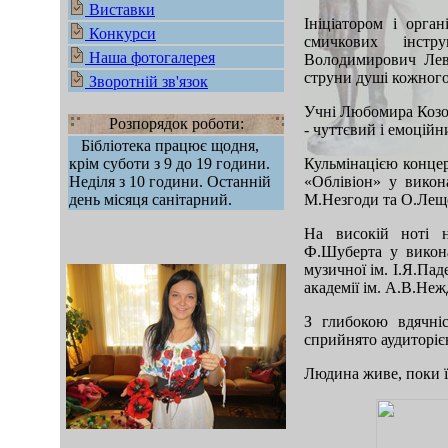
Виставки
Ініціатором і орган
Конкурси
смичкових інстр
Наша фотогалерея
Володимирович Левч
струни душі кожного
Зворотній зв'язок
Учні Любомира Козо
Розпорядок роботи:
- чуттєвий і емоційн
Бібліотека працює щодня,
крім суботи з 9 до 19 години.
Кульмінацією концер
Неділя з 10 години. Останній
«Облівіон» у викона
день місяця санітарний.
М.Незгоди та О.Лещ
На високій ноті 
Ф.Шуберта у викона
музичної ім. І.Я.Па
академії ім. А.В.Неж
З глибокою вдячні
сприйнято аудиторіє
Людина живе, поки її
mod sb vertikal