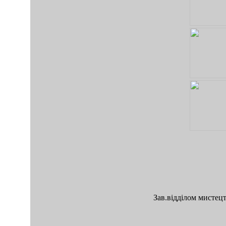
Зав.відділом мистец