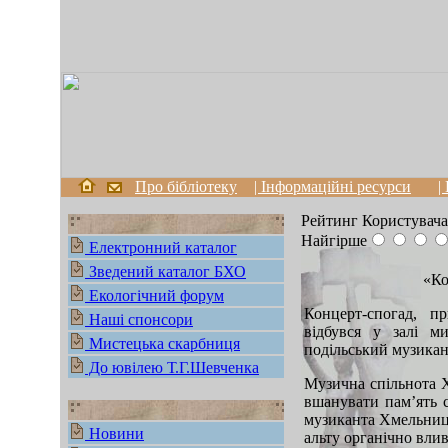
Про бібліотеку
| Інформаційні ресурси
|
Рейтинг Користувача
Найгірше
Електронний каталог
Зведений каталог БХО
«Ко
Екологічний форум
Концерт-спогад, п
Наші спонсори
відбувся у залі м
Мистецька скарбниця
подільський музикант
До ювілею Т.Г.Шевченка
Музична спільнота 
вшанувати пам’ять с
музиканта Хмельниць
Новини
альту органічно влив