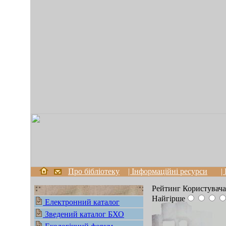
Про бібліотеку
| Інформаційні ресурси
|
Рейтинг Користувача
Найгірше
Електронний каталог
Зведений каталог БХО