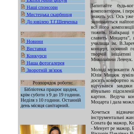
Екологічний форум
Запитайте будь-к
Наші спонсори
композитором, і пер
Мистецька скарбниця
знають усі. Ось уже
До ювілею Т.Г.Шевченка
залишаються найпоп
всі його композиці
тижнів. Найкращі 
славить Моцарта”,
Новини
училища ім. В.Заре
Виставки
концерт, осяяний г
творчій ініціатив
Конкурси
Миколаївни Левчук.
Наша фотогалерея
Молоді музиканти А
Зворотній зв'язок
Юлія Мицюк зуміли 
досить комфортно на
Розпорядок роботи:
відчувався завдяк
Бібліотека працює щодня,
візуально підсилен
крім суботи з 9 до 19 години.
картин. Ведуча ко
Неділя з 10 години. Останній
Моцарта і дала можл
день місяця санітарний.
Хочеться відзнач
інструментальні жа
Соната фа мажор, Ко
- Менует ре мажор, 
Вікторія Павлівна В