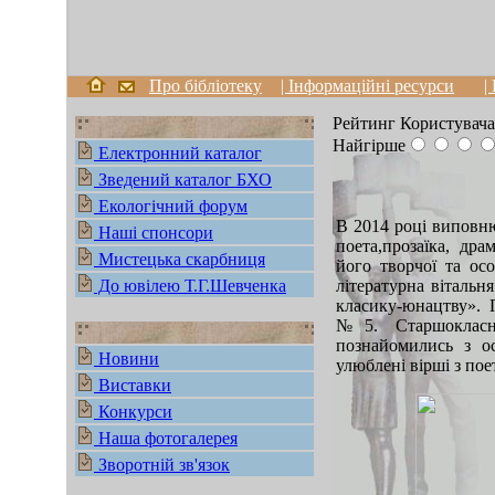
Про бібліотеку
| Інформаційні ресурси
|
Рейтинг Користувача
Найгірше
Електронний каталог
Зведений каталог БХО
Екологічний форум
В 2014 році виповню
Наші спонсори
поета,прозаїка, др
Мистецька скарбниця
його творчої та осо
До ювілею Т.Г.Шевченка
літературна вітальн
класику-юнацтву». 
№5. Старшокласни
познайомились з о
Новини
улюблені вірші з пое
Виставки
Конкурси
Наша фотогалерея
Зворотній зв'язок