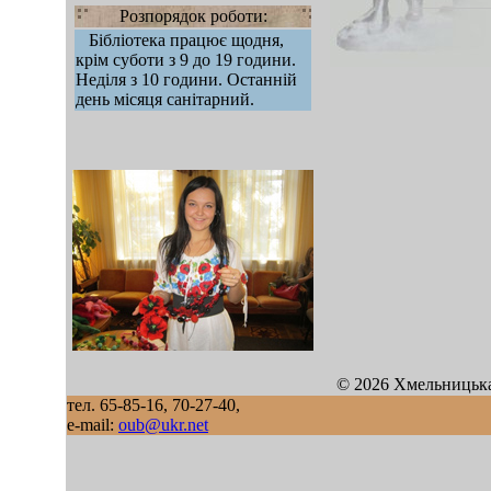
Розпорядок роботи:
Бібліотека працює щодня,
крім суботи з 9 до 19 години.
Неділя з 10 години. Останній
день місяця санітарний.
mod sb vertikal
© 2026 Хмельницька
тел. 65-85-16, 70-27-40,
e-mail:
oub@ukr.net