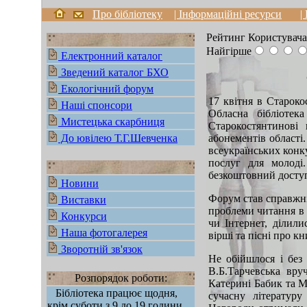
Про бібліотеку
| Інформаційні ресурси
|
Рейтинг Користувача
Найгірше
Електронний каталог
Зведений каталог БХО
Екологічний форум
17 квітня в Староко
Наші спонсори
Обласна бібліотек
Мистецька скарбниця
Старокостянтинов
До ювілею Т.Г.Шевченка
абонементів області
всеукраїнських конку
послуг для молоді
безкоштовний доступ 
Новини
Форум став справжні
Виставки
проблеми читання в 
Конкурси
чи Інтернет, ділил
Наша фотогалерея
вірші та пісні про к
Зворотній зв'язок
Не обійшлося і без
В.Б.Тарчевська вр
Розпорядок роботи:
Катерині Бабик та М
Бібліотека працює щодня,
сучасну літературу
крім суботи з 9 до 19 години.