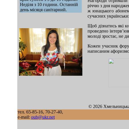
Нагороди отримали 
Неділя з 10 години. Останній
річчю з дня народже
день місяця санітарний.
ж юнацького абонем
сучасних українських
Щоб дізнатись які кн
проведено інтерв’юв
молоді зростає, не 
Кожен учасник форум
написаним афоризмо
mod sb vertikal
© 2026 Хмельницька
тел. 65-85-16, 70-27-40,
e-mail:
oub@ukr.net