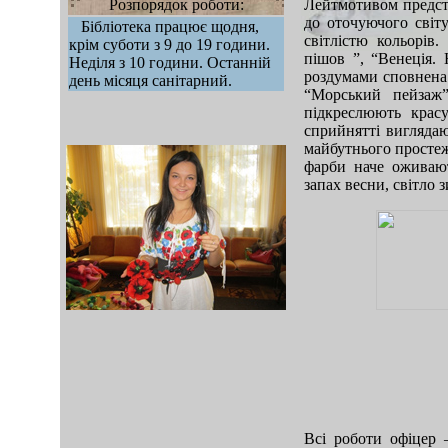
Розпорядок роботи:
Лейтмотивом предста
до оточуючого світу
Бібліотека працює щодня,
світлістю кольорі
крім суботи з 9 до 19 години.
пішов ”, “Венеція.
Неділя з 10 години. Останній
роздумами сповнена 
день місяця санітарний.
“Морський пейзаж”
підкреслюють красу
сприйнятті вигляда
майбутнього простеж
фарби наче оживают
запах весни, світло 
mod sb vertikal
Всі роботи офіцер 