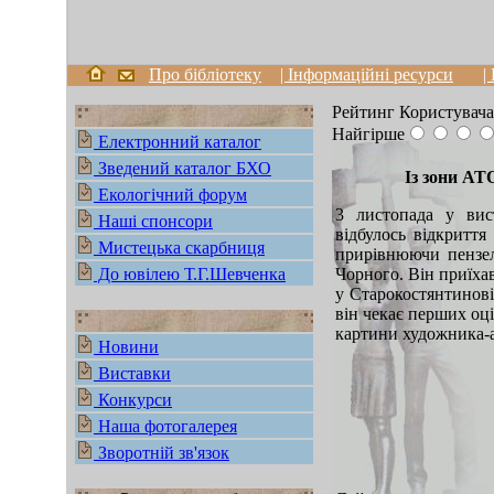
Про бібліотеку
| Інформаційні ресурси
|
Рейтинг Користувача
Найгірше
Електронний каталог
Зведений каталог БХО
Із зони АТ
Екологічний форум
3 листопада у вис
Наші спонсори
відбулось відкритт
Мистецька скарбниця
прирівнюючи пензел
До ювілею Т.Г.Шевченка
Чорного. Він приїха
у Старокостянтинові
він чекає перших оц
картини художника-а
Новини
Виставки
Конкурси
Наша фотогалерея
Зворотній зв'язок