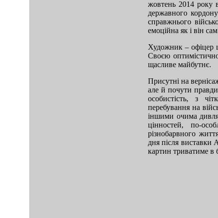
жовтень 2014 року в
державного кордону
справжнього військо
емоційна як і він сам
Художник – офіцер щ
Своєю оптимістичною
щасливе майбутнє.
Присутні на верніса
але й почути правди
особистість, з ч
перебування на війс
іншими очима дивлят
цінностей, по-осо
різнобарвного житт
дня після виставки 
картин триватиме в 