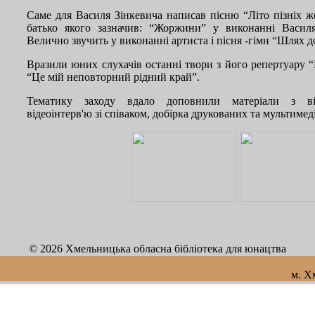
Саме для Василя Зінкевича написав пісню “Літо пізніх 
батько якого зазначив: “Жоржини” у виконанні Василя
Велично звучить у виконанні артиста і пісня -гімн “Шлях д
Вразили юних слухачів останні твори з його репертуару 
“Це мій неповторний рідний край”.
Тематику заходу вдало доповнили матеріали з відео
відеоінтерв'ю зі співаком, добірка друкованих та мультиме
© 2026 Хмельницька обласна бібліотека для юнацтва
м. Х