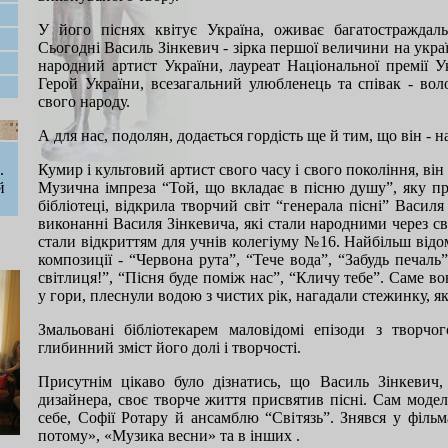
У його піснях квітує Україна, оживає багатостраждаль
Сьогодні Василь Зінкевич - зірка першої величини на укра
народний артист України, лауреат Національної премії Ук
Герой України, всезагальний улюбленець та співак - вол
свого народу.
А для нас, подолян, додається гордість ще й тим, що він - н
.
Кумир і культовий артист свого часу і свого покоління, він 
й
Музична імпреза “Той, що вкладає в пісню душу”, яку п
бібліотеці, відкрила творчий світ “генерала пісні” Василя
виконанні Василя Зінкевича, які стали народними через с
стали відкриттям для учнів колегіуму №16. Найбільш відом
композиції - “Червона рута”, “Тече вода”, “Забудь печал
світлиця!”, “Пісня буде поміж нас”, “Кличу тебе”. Саме в
у гори, плеснули водою з чистих рік, нагадали стежинку, яка
Змальовані бібліотекарем маловідомі епізоди з творчо
глибинний зміст його долі і творчості.
Присутнім цікаво було дізнатись, що Василь Зінкевич
дизайнера, своє творче життя присвятив пісні. Сам моде
себе, Софії Ротару й ансамблю “Світязь”. Знявся у фільм
потому», «Музика весни» та в інших .