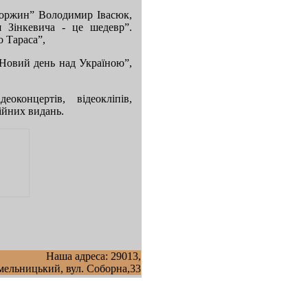
жоржин” Володимир Івасюк,
 Зінкевича - це шедевр”.
о Тараса”,
“Новий день над Україною”,
концертів, відеокліпів,
дійних видань.
Наша адреса: 29013,
мельницький, вул. Соборна,33