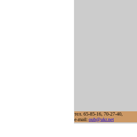
тел. 65-85-16, 70-27-40,
e-mail:
oub@ukr.net