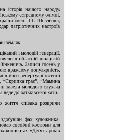
на історія нашого народу.
їнському естрадному олімпі,
раїни імені Т.Г. Шевченка,
одар патріотичних настроїв
аш земляк.
цікавий і молодій генерації.
ровели в обласній юнацькій
 Зінкевича. Записи пісень у
вою вражаючу популярність,
і в його репертуарі пісенні
ь”, “Скрипка грає”, “Мамина
они завели молодого слухача
 веде до батьківської хати.
го життя співака розкрили
, здобувши фах художника-
лював сценічні костюми для
ах-концертах «Десять років