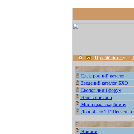
Про бібліотеку
|
Електронний каталог
Зведений каталог БХО
Екологічний форум
Наші спонсори
Мистецька скарбниця
До ювілею Т.Г.Шевченка
Новини