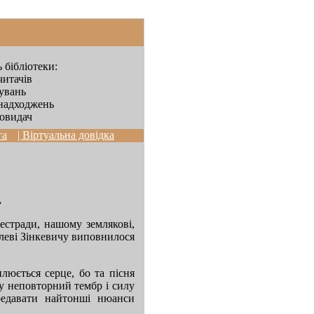
 бібліотеки:
читачів
дувань
надходжень
овидач
га
| Віртуальна довідка
.
 естради, нашому землякові,
илеві Зінкевичу виповнилося
илюється серце, бо та пісня
му неповторний тембр і силу
едавати найтонші нюанси