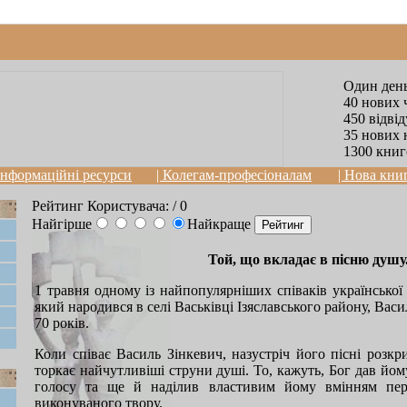
Один день
40 нових 
450 відві
35 нових 
1300 книг
 Інформаційні ресурси
| Колегам-професіоналам
| Нова кни
Рейтинг Користувача:
/ 0
Найгірше
Найкраще
Той, що вкладає в пісню душу
1 травня одному із найпопулярніших співаків української
який народився в селі Васьківці Ізяславського району, Вас
70 років.
Коли співає Василь Зінкевич, назустріч його пісні розкр
торкає найчутливіші струни душі. То, кажуть, Бог дав йо
голосу та ще й наділив властивим йому вмінням пер
виконуваного твору.