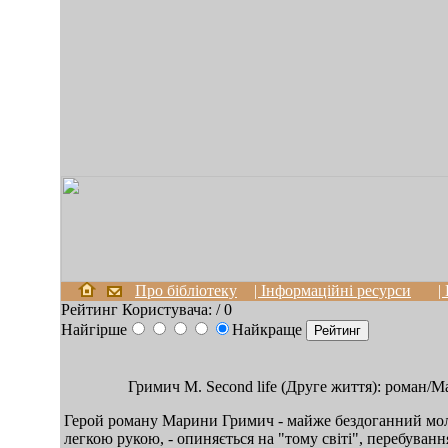
Про бібліотеку
| Інформаційні ресурси
|
Рейтинг Користувача:
/ 0
Найгірше
Найкраще
Гримич М. Second life (Друге життя): роман/Ма
Герой роману Марини Гримич - майже бездоганний моло
легкою рукою, - опиняється на "тому світі", перебування