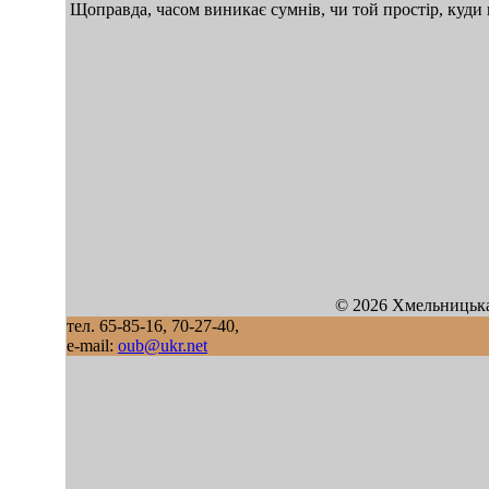
Щоправда, часом виникає сумнів, чи той простір, куди 
© 2026 Хмельницька
тел. 65-85-16, 70-27-40,
e-mail:
oub@ukr.net