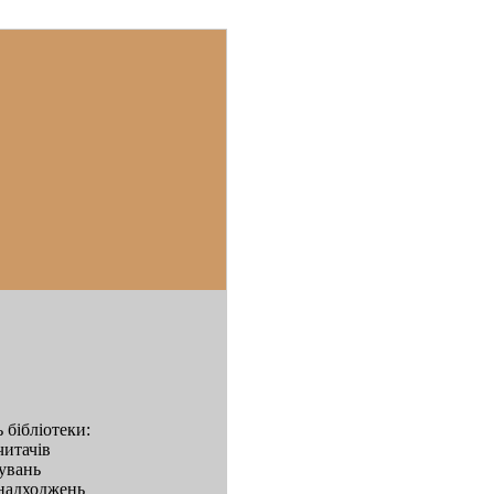
 бібліотеки:
читачів
дувань
надходжень