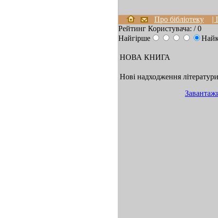
Про бібліотеку
|
Рейтинг Користувача:
/ 0
Найгірше
Най
НОВА КНИГА
Нові надходження літератури 
Завантаж