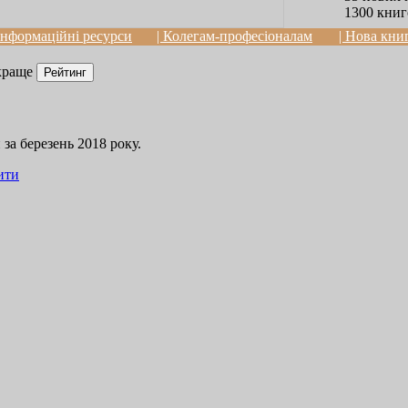
1300 книг
 Інформаційні ресурси
| Колегам-професіоналам
| Нова кни
краще
за березень 2018 року.
ити