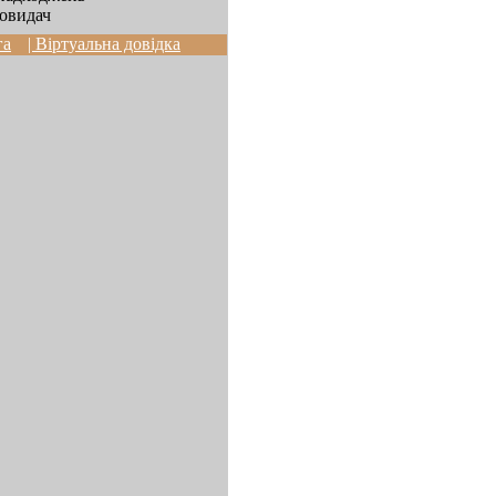
овидач
га
| Віртуальна довідка