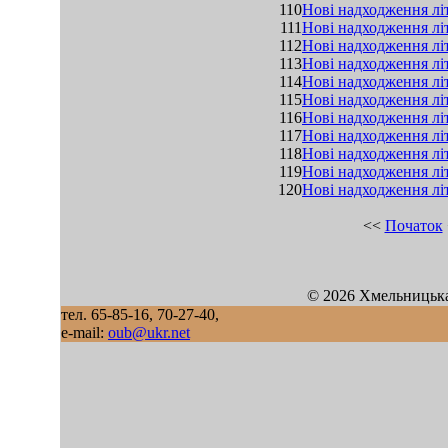
110
Нові надходження літ
111
Нові надходження літ
112
Нові надходження лі
113
Нові надходження літ
114
Нові надходження літ
115
Нові надходження літ
116
Нові надходження літ
117
Нові надходження лі
118
Нові надходження літ
119
Нові надходження літ
120
Нові надходження лі
<<
Початок
© 2026 Хмельницька
тел. 65-85-16, 70-27-40,
e-mail:
oub@ukr.net