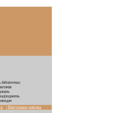
 бібліотеки:
читачів
дувань
надходжень
овидач
га
| Віртуальна довідка