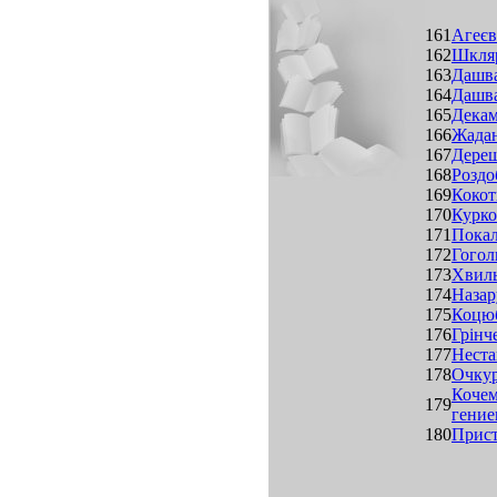
161
Агеєва
162
Шкляр
163
Дашва
164
Дашва
165
Декам
166
Жадан
167
Дереш 
168
Роздоб
169
Кокот
170
Курко
171
Покал
172
Гогол
173
Хвиль
174
Назар
175
Коцюб
176
Грінч
177
Неста
178
Очкур
Кочем
179
гение
180
Прист