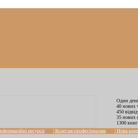
Один день
40 нових 
450 відві
35 нових 
1300 книг
 Інформаційні ресурси
| Колегам-професіоналам
| Нова кни