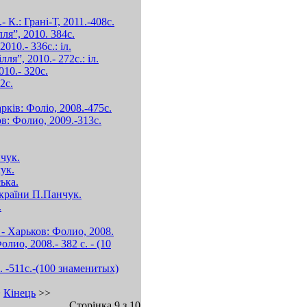
 К.: Грані-Т, 2011.-408с.
я”, 2010. 384с.
10.- 336с.: іл.
я”, 2010.- 272с.: іл.
010.- 320с.
2с.
рків: Фоліо, 2008.-475с.
: Фолио, 2009.-313с.
нчук.
ук.
ька.
України П.Панчук.
.
 - Харьков: Фолио, 2008.
ио, 2008.- 382 с. - (10
 -511с.-(100 знаменитых)
>
Кінець
>>
Сторінка 9 з 10