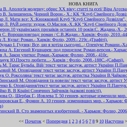
НОВА КНИГА
 В. Апологія модерну: обрис ХХ віку: статті та есеї/ Віра Агєєва.-
 В. Залишенець. Чорний Ворон.- Х.: КК “Клуб Сімейного Дозвілл
р Л. Мати все: Х.:Книжковий Клуб “Клуб Сімейного Дозвілля”, 20
р Л. РАЙ.центр: худож. О.Маслов.-Х.:КК “Клуб Сімейного Дозвілл
ерон.10 українських прозаїків останніх 10 років:С. Жадана.-Х., 2
 С. Ворошиловград: роман / С.В.Жадан.- Харків: Фоліо, 2010.-44
Л. Культ: Роман.- Харків: Фоліо, 2009.- 219с.-(Графіті).
удько І. Гудзик; Все, що я хотіла сьогодні...; Оленіум: Романи.-Ха
юха А. Евгений Кушнарев: под прицелом: Роман-версия.- Харьков
в А. Закон улитки: Роман.-Харьков: Фолио, 2008.- 410с.
ьчук Ю.Просто любити...- Харків : Фоліо, 2008.-188С.-(Сафарі).
ь М. Тарас Бульба. Вій/ текст читає заслуж. артист України П.Па
овий М. Оповідання/ текст читає заслуж. артист України П.Панч
ук О. Роксоляна/ текст читає заслуж. артистка України В.Чайковс
инський М. Оповідання та новели/ текст читає заслуж. артист 
енко Б. Оповідання/текст читає заслуж. артист України П.Панчук
йко В. В Країні Сонячних Зайчиків (казкові повісті).
ова О., Щербак Г., Иовлева Т. 50 гениев, которые изменили мир.
ировская Е., Фомин А. 10 гениев, изменивших мир. - Харьков: Фол
в)
инский В. Сто знаменитых изобретений. - Харьков: Фолио, 2006.
<<
Початок
<
Попередня
1
2
3
4
5
6
7
8
9
10
Наступна